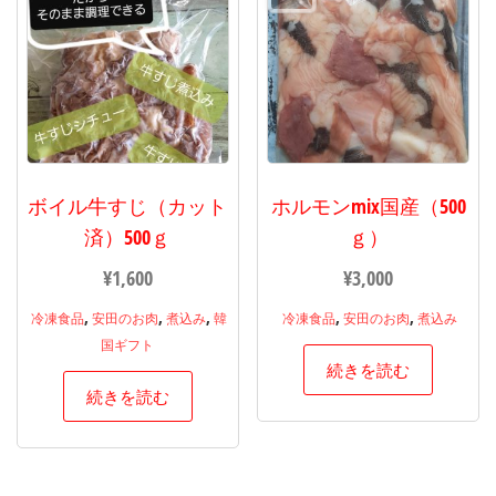
ボイル牛すじ（カット
ホルモンmix国産（500
済）500ｇ
ｇ）
¥
1,600
¥
3,000
,
,
,
,
,
冷凍食品
安田のお肉
煮込み
韓
冷凍食品
安田のお肉
煮込み
国ギフト
続きを読む
続きを読む