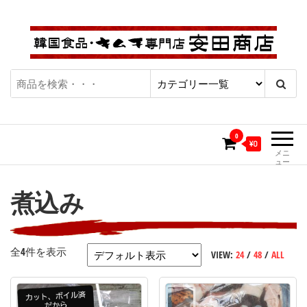
コ
ン
テ
ン
ツ
キムチ通販・韓国食品通販専門
| キムチ・カクテギ・チャ
へ
ショップ「安田商店」
ス
ンジャ、韓国食品にこだわ
キ
0
り続けて50年、本場の味を
ッ
¥0
メニ
プ
ュー
お届け致します。
煮込み
全4件を表示
VIEW:
24
/
48
/
ALL