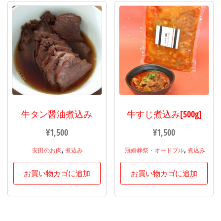
牛タン醤油煮込み
牛すじ煮込み[500g]
¥
1,500
¥
1,500
,
,
安田のお肉
煮込み
冠婚葬祭・オードブル
煮込み
お買い物カゴに追加
お買い物カゴに追加