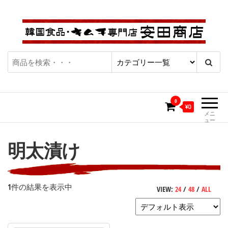
コ
ン
テ
ン
ツ
キムチ通販・韓国食品通販専門
| キムチ・カクテギ・チャ
へ
ショップ「安田商店」
ス
ンジャ、韓国食品にこだわ
キ
0
り続けて50年、本場の味を
ッ
¥0
メニ
プ
ュー
お届け致します。
明太漬け
1件の結果を表示中
VIEW:
24
/
48
/
ALL