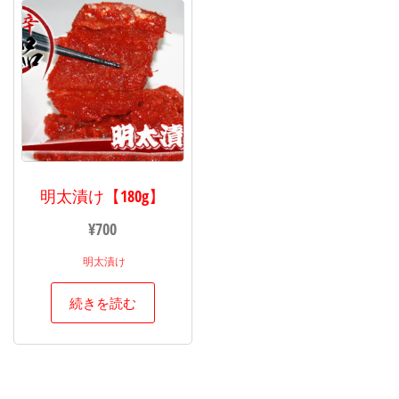
明太漬け【180g】
¥
700
明太漬け
続きを読む