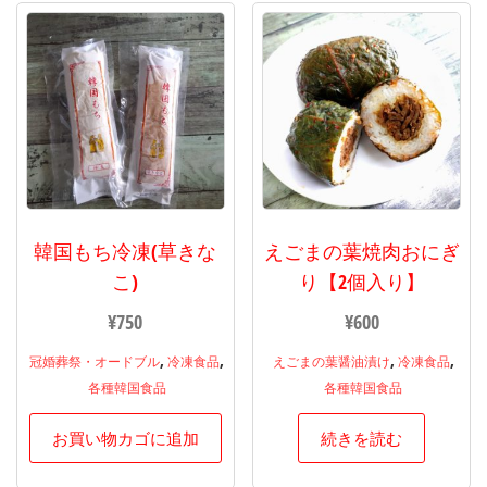
韓国もち冷凍(草きな
えごまの葉焼肉おにぎ
こ)
り【2個入り】
¥
750
¥
600
,
,
,
,
冠婚葬祭・オードブル
冷凍食品
えごまの葉醤油漬け
冷凍食品
各種韓国食品
各種韓国食品
お買い物カゴに追加
続きを読む