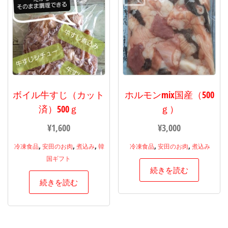
ボイル牛すじ（カット
ホルモンmix国産（500
済）500ｇ
ｇ）
¥
1,600
¥
3,000
,
,
,
,
,
冷凍食品
安田のお肉
煮込み
韓
冷凍食品
安田のお肉
煮込み
国ギフト
続きを読む
続きを読む