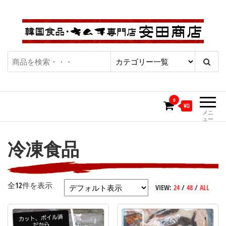
コ
ン
テ
ン
ツ
キムチ通販・韓国食品通販専門
| キムチ・カクテギ・チャ
へ
ショップ「安田商店」
ス
ンジャ、韓国食品にこだわ
キ
0
り続けて50年、本場の味を
ッ
¥0
メニ
プ
ュー
お届け致します。
冷凍食品
全12件を表示
VIEW:
24
/
48
/
ALL