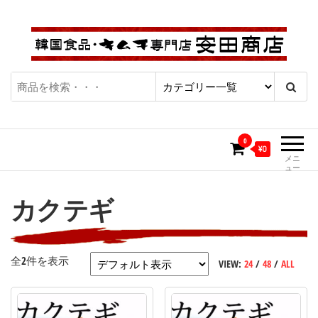
コ
ン
テ
ン
ツ
キムチ通販・韓国食品通販専門
| キムチ・カクテギ・チャ
へ
ショップ「安田商店」
ス
ンジャ、韓国食品にこだわ
キ
0
り続けて50年、本場の味を
ッ
¥0
メニ
プ
ュー
お届け致します。
カクテギ
全2件を表示
VIEW:
24
/
48
/
ALL