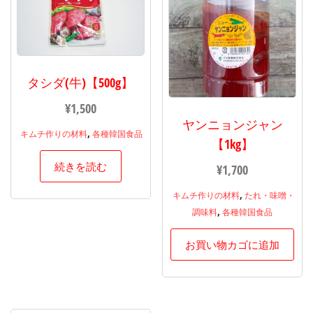
タシダ(牛)【500g】
¥
1,500
ヤンニョンジャン
,
キムチ作りの材料
各種韓国食品
【1kg】
続きを読む
¥
1,700
,
キムチ作りの材料
たれ・味噌・
,
調味料
各種韓国食品
お買い物カゴに追加