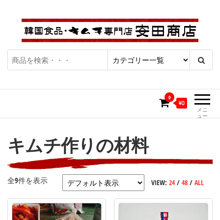
コ
ン
テ
ン
ツ
キムチ通販・韓国食品通販専門
| キムチ・カクテギ・チャ
へ
ショップ「安田商店」
ス
ンジャ、韓国食品にこだわ
キ
0
り続けて50年、本場の味を
ッ
¥0
メニ
プ
ュー
お届け致します。
キムチ作りの材料
全9件を表示
VIEW:
24
/
48
/
ALL