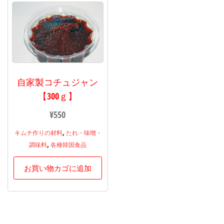
自家製コチュジャン
【300ｇ】
¥
550
,
キムチ作りの材料
たれ・味噌・
,
調味料
各種韓国食品
お買い物カゴに追加