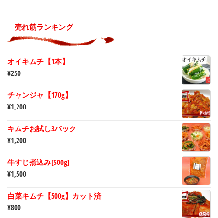
売れ筋ランキング
オイキムチ【1本】
¥
250
チャンジャ【170g】
¥
1,200
キムチお試し3パック
¥
1,200
牛すじ煮込み[500g]
¥
1,500
白菜キムチ【500g】カット済
¥
800